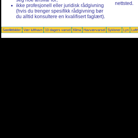
nettsted.
ikke profesjonell eller juridisk rådgivning
(hvis du trenger spesifikk rådgivning bør
du alltid konsultere en kvalifisert faglært).
Satellittbilder
Vær lufthavn
10-dagers varsel
Klima
Havværvarsel
Sykloner
Lyn
Luft