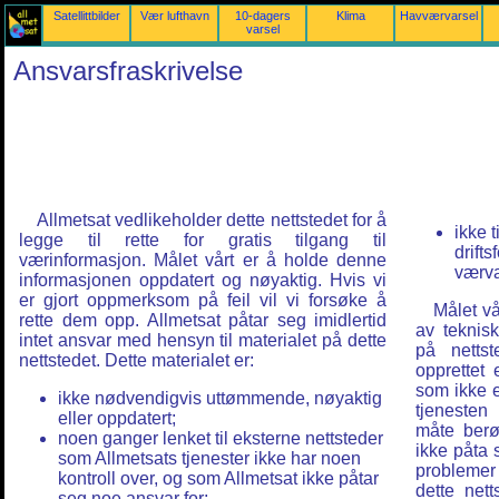
Satellittbilder
Vær lufthavn
10-dagers
Klima
Havværvarsel
varsel
Ansvarsfraskrivelse
Allmetsat vedlikeholder dette nettstedet for å
ikke t
legge til rette for gratis tilgang til
drifts
værinformasjon. Målet vårt er å holde denne
værva
informasjonen oppdatert og nøyaktig. Hvis vi
er gjort oppmerksom på feil vil vi forsøke å
Målet vå
rette dem opp. Allmetsat påtar seg imidlertid
av teknisk
intet ansvar med hensyn til materialet på dette
på nettst
nettstedet. Dette materialet er:
opprettet e
som ikke er
ikke nødvendigvis uttømmende, nøyaktig
tjenesten 
eller oppdatert;
måte berør
noen ganger lenket til eksterne nettsteder
ikke påta 
som Allmetsats tjenester ikke har noen
problemer
kontroll over, og som Allmetsat ikke påtar
dette nett
seg noe ansvar for;