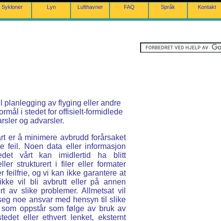
Sykloner
Lyn
Lufthavner
FAQ
Språk
Kontakt
il planlegging av flyging eller andre
formål i stedet for offisielt-formidlede
rsler og advarsler.
rt er å minimere avbrudd forårsaket
e feil. Noen data eller informasjon
edet vårt kan imidlertid ha blitt
ller strukturert i filer eller formater
 feilfrie, og vi kan ikke garantere at
ikke vil bli avbrutt eller på annen
t av slike problemer. Allmetsat vil
seg noe ansvar med hensyn til slike
 som oppstår som følge av bruk av
stedet eller ethvert lenket, eksternt