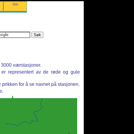
Om
r 3000 værstasjoner.
r er representert av de røde og gule
prikken for å se navnet på stasjonen.
e.