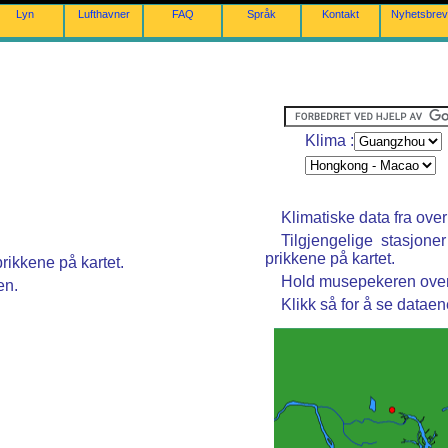
Lyn
Lufthavner
FAQ
Språk
Kontakt
Nyhetsbrev
Klima :
Klimatiske data fra ove
Tilgjengelige stasjone
prikkene på kartet.
rikkene på kartet.
Hold musepekeren over 
en.
Klikk så for å se dataen