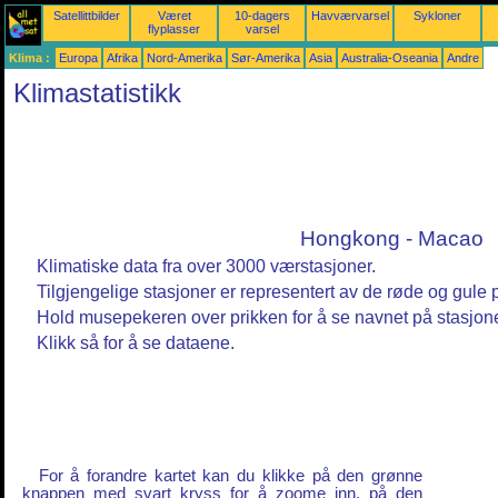
Satellittbilder
Været
10-dagers
Havværvarsel
Sykloner
flyplasser
varsel
Klima :
Europa
Afrika
Nord-Amerika
Sør-Amerika
Asia
Australia-Oseania
Andre
Klimastatistikk
Hongkong - Macao
Klimatiske data fra over 3000 værstasjoner.
Tilgjengelige stasjoner er representert av de røde og gule p
Hold musepekeren over prikken for å se navnet på stasjon
Klikk så for å se dataene.
For å forandre kartet kan du klikke på den grønne
knappen med svart kryss for å zoome inn, på den