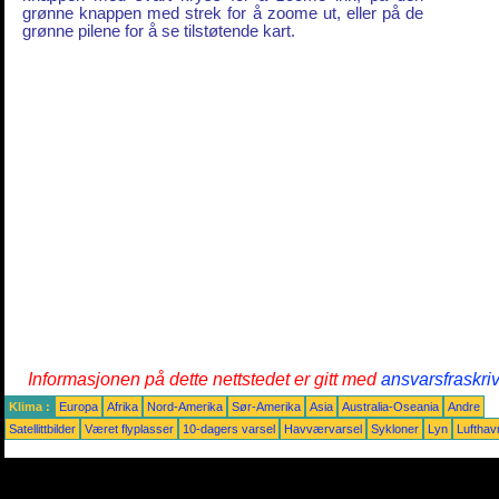
grønne knappen med strek for å zoome ut, eller på de
grønne pilene for å se tilstøtende kart.
Informasjonen på dette nettstedet er gitt med
ansvarsfraskri
Klima :
Europa
Afrika
Nord-Amerika
Sør-Amerika
Asia
Australia-Oseania
Andre
Satellittbilder
Været flyplasser
10-dagers varsel
Havværvarsel
Sykloner
Lyn
Lufthav