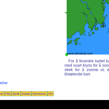
For å forandre kartet
med svart kryss for å z
strek for å zoome ut, 
tilstøtende kart.
velse
ner
FAQ
Språk
Kontakt
Nyhetsbrev
Om