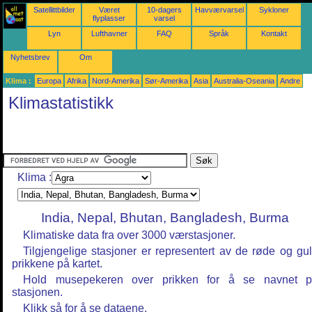
Satellittbilder
Været
10-dagers
Havværvarsel
Sykloner
flyplasser
varsel
Lyn
Lufthavner
FAQ
Språk
Kontakt
Nyhetsbrev
Om
Klima :
Europa
Afrika
Nord-Amerika
Sør-Amerika
Asia
Australia-Oseania
Andre
Klimastatistikk
Klima :
India, Nepal, Bhutan, Bangladesh, Burma
Klimatiske data fra over 3000 værstasjoner.
Tilgjengelige stasjoner er representert av de røde og gu
prikkene på kartet.
Hold musepekeren over prikken for å se navnet 
stasjonen.
Klikk så for å se dataene.