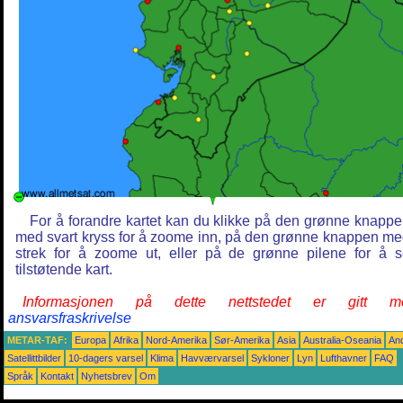
For å forandre kartet kan du klikke på den grønne knapp
med svart kryss for å zoome inn, på den grønne knappen m
strek for å zoome ut, eller på de grønne pilene for å 
tilstøtende kart.
Informasjonen på dette nettstedet er gitt m
ansvarsfraskrivelse
METAR-TAF:
Europa
Afrika
Nord-Amerika
Sør-Amerika
Asia
Australia-Oseania
An
Satellittbilder
10-dagers varsel
Klima
Havværvarsel
Sykloner
Lyn
Lufthavner
FAQ
Språk
Kontakt
Nyhetsbrev
Om