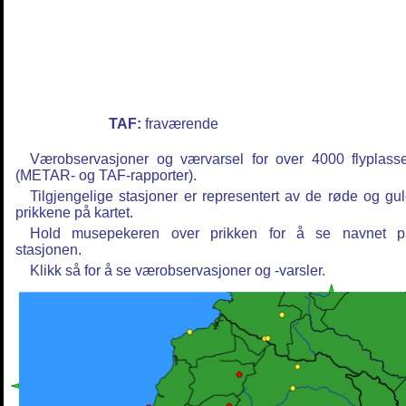
TAF:
fraværende
Værobservasjoner og værvarsel for over 4000 flyplass
(METAR- og TAF-rapporter).
Tilgjengelige stasjoner er representert av de røde og gu
prikkene på kartet.
Hold musepekeren over prikken for å se navnet p
stasjonen.
Klikk så for å se værobservasjoner og -varsler.