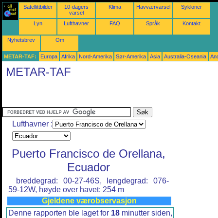
Satellittbilder
10-dagers
Klima
Havværvarsel
Sykloner
varsel
Lyn
Lufthavner
FAQ
Språk
Kontakt
Nyhetsbrev
Om
METAR-TAF:
Europa
Afrika
Nord-Amerika
Sør-Amerika
Asia
Australia-Oseania
An
METAR-TAF
Lufthavner :
Puerto Francisco de Orellana,
Ecuador
breddegrad: 00-27-46S, lengdegrad: 076-
59-12W, høyde over havet: 254 m
Gjeldene værobservasjon
Denne rapporten ble laget for
18
minutter siden,