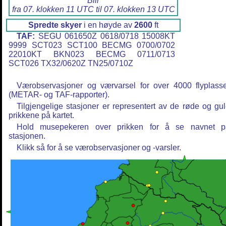
Blir
fra 07. klokken 11 UTC til 07. klokken 13 UTC
Spredte skyer
i en høyde av
2600
ft
TAF:
SEGU 061650Z 0618/0718 15008KT
9999 SCT023 SCT100 BECMG 0700/0702
22010KT BKN023 BECMG 0711/0713
SCT026 TX32/0620Z TN25/0710Z
Værobservasjoner og værvarsel for over 4000 flyplass
(METAR- og TAF-rapporter).
Tilgjengelige stasjoner er representert av de røde og gu
prikkene på kartet.
Hold musepekeren over prikken for å se navnet p
stasjonen.
Klikk så for å se værobservasjoner og -varsler.