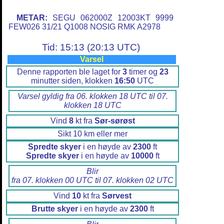
METAR:
SEGU 062000Z 12003KT 9999
FEW026 31/21 Q1008 NOSIG RMK A2978
Tid: 15:13 (20:13 UTC)
Varsel
Denne rapporten ble laget for
3
timer og
23
minutter siden, klokken
16:50
UTC
Varsel gyldig fra 06. klokken 18 UTC til 07.
klokken 18 UTC
Vind
8
kt fra
Sør-sørøst
Sikt 10 km eller mer
Spredte skyer
i en høyde av
2300
ft
Spredte skyer
i en høyde av
10000
ft
Blir
fra 07. klokken 00 UTC til 07. klokken 02 UTC
Vind
10
kt fra
Sørvest
Brutte skyer
i en høyde av
2300
ft