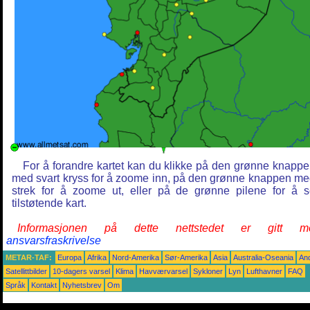
For å forandre kartet kan du klikke på den grønne knapp
med svart kryss for å zoome inn, på den grønne knappen m
strek for å zoome ut, eller på de grønne pilene for å 
tilstøtende kart.
Informasjonen på dette nettstedet er gitt m
ansvarsfraskrivelse
METAR-TAF:
Europa
Afrika
Nord-Amerika
Sør-Amerika
Asia
Australia-Oseania
An
Satellittbilder
10-dagers varsel
Klima
Havværvarsel
Sykloner
Lyn
Lufthavner
FAQ
Språk
Kontakt
Nyhetsbrev
Om