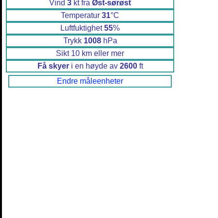
Vind
3
kt fra
Øst-sørøst
Temperatur
31
°C
Luftfuktighet
55
%
Trykk
1008
hPa
Sikt 10 km eller mer
Få skyer
i en høyde av
2600
ft
Endre måleenheter