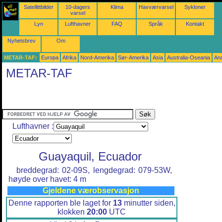
Satellittbilder
10-dagers
Klima
Havværvarsel
Sykloner
varsel
Lyn
Lufthavner
FAQ
Språk
Kontakt
Nyhetsbrev
Om
METAR-TAF:
Europa
Afrika
Nord-Amerika
Sør-Amerika
Asia
Australia-Oseania
An
METAR-TAF
Lufthavner :
Guayaquil, Ecuador
breddegrad: 02-09S, lengdegrad: 079-53W,
høyde over havet: 4 m
Gjeldene værobservasjon
Denne rapporten ble laget for
13
minutter siden,
klokken
20:00
UTC