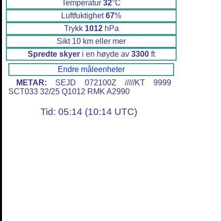
Temperatur
32
°C
Luftfuktighet
67
%
Trykk
1012
hPa
Sikt 10 km eller mer
Spredte skyer
i en høyde av
3300
ft
Endre måleenheter
METAR:
SEJD 072100Z /////KT 9999
SCT033 32/25 Q1012 RMK A2990
Tid: 05:14 (10:14 UTC)