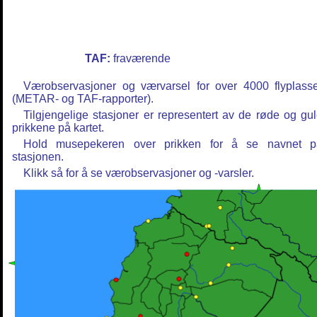
TAF:
fraværende
Værobservasjoner og værvarsel for over 4000 flyplass
(METAR- og TAF-rapporter).
Tilgjengelige stasjoner er representert av de røde og gu
prikkene på kartet.
Hold musepekeren over prikken for å se navnet p
stasjonen.
Klikk så for å se værobservasjoner og -varsler.