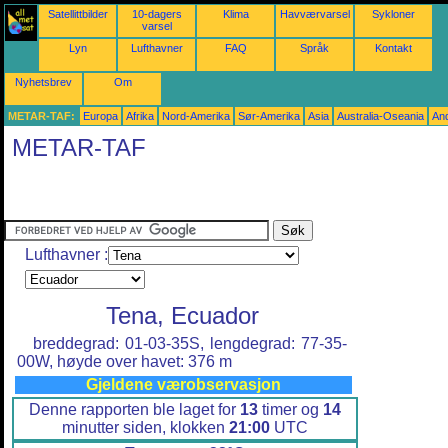
Satellittbilder
10-dagers
Klima
Havværvarsel
Sykloner
varsel
Lyn
Lufthavner
FAQ
Språk
Kontakt
Nyhetsbrev
Om
METAR-TAF:
Europa
Afrika
Nord-Amerika
Sør-Amerika
Asia
Australia-Oseania
An
METAR-TAF
Lufthavner :
Tena, Ecuador
breddegrad: 01-03-35S, lengdegrad: 77-35-
00W, høyde over havet: 376 m
Gjeldene værobservasjon
Denne rapporten ble laget for
13
timer og
14
minutter siden, klokken
21:00
UTC