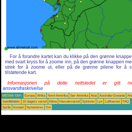
For å forandre kartet kan du klikke på den grønne knapp
med svart kryss for å zoome inn, på den grønne knappen m
strek for å zoome ut, eller på de grønne pilene for å 
tilstøtende kart.
Informasjonen på dette nettstedet er gitt m
ansvarsfraskrivelse
METAR-TAF:
Europa
Afrika
Nord-Amerika
Sør-Amerika
Asia
Australia-Oseania
An
Satellittbilder
10-dagers varsel
Klima
Havværvarsel
Sykloner
Lyn
Lufthavner
FAQ
Språk
Kontakt
Nyhetsbrev
Om