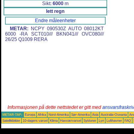
Sikt:
6000
m
lett regn
Endre måleenheter
METAR:
NCPY 090530Z AUTO 08012KT
6000 -RA SCT010/// BKN041/// OVC080///
26/25 Q1009 RERA
Informasjonen på dette nettstedet er gitt med
ansvarsfraskri
METAR-TAF:
Europa
Afrika
Nord-Amerika
Sør-Amerika
Asia
Australia-Oseania
An
Satellittbilder
10-dagers varsel
Klima
Havværvarsel
Sykloner
Lyn
Lufthavner
FAQ