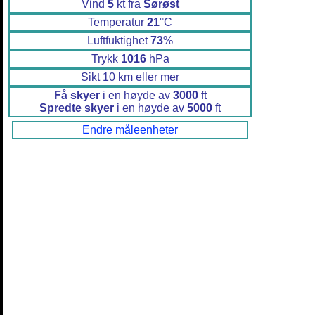
Vind
5
kt fra
Sørøst
Temperatur
21
°C
Luftfuktighet
73
%
Trykk
1016
hPa
Sikt 10 km eller mer
Få skyer
i en høyde av
3000
ft
Spredte skyer
i en høyde av
5000
ft
Endre måleenheter