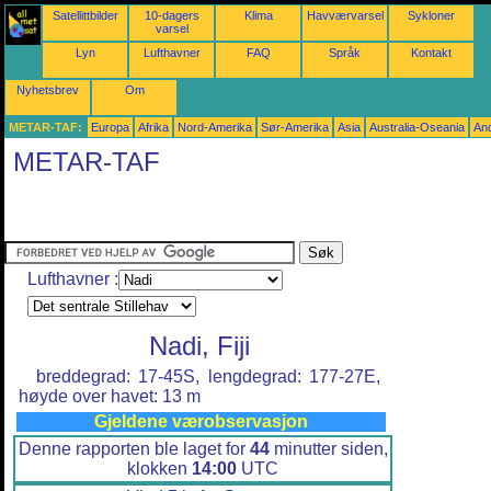
Satellittbilder
10-dagers
Klima
Havværvarsel
Sykloner
varsel
Lyn
Lufthavner
FAQ
Språk
Kontakt
Nyhetsbrev
Om
METAR-TAF:
Europa
Afrika
Nord-Amerika
Sør-Amerika
Asia
Australia-Oseania
An
METAR-TAF
Lufthavner :
Nadi, Fiji
breddegrad: 17-45S, lengdegrad: 177-27E,
høyde over havet: 13 m
Gjeldene værobservasjon
Denne rapporten ble laget for
44
minutter siden,
klokken
14:00
UTC