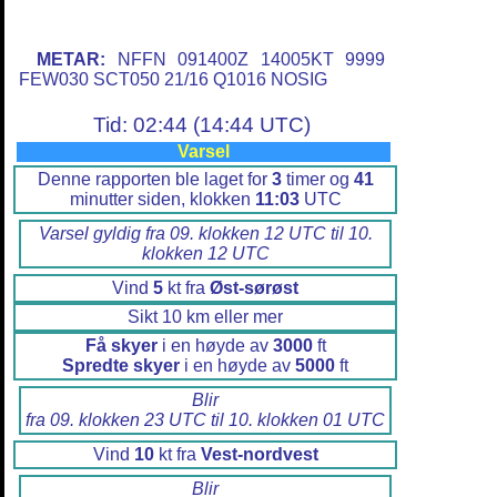
METAR:
NFFN 091400Z 14005KT 9999
FEW030 SCT050 21/16 Q1016 NOSIG
Tid: 02:44 (14:44 UTC)
Varsel
Denne rapporten ble laget for
3
timer og
41
minutter siden, klokken
11:03
UTC
Varsel gyldig fra 09. klokken 12 UTC til 10.
klokken 12 UTC
Vind
5
kt fra
Øst-sørøst
Sikt 10 km eller mer
Få skyer
i en høyde av
3000
ft
Spredte skyer
i en høyde av
5000
ft
Blir
fra 09. klokken 23 UTC til 10. klokken 01 UTC
Vind
10
kt fra
Vest-nordvest
Blir