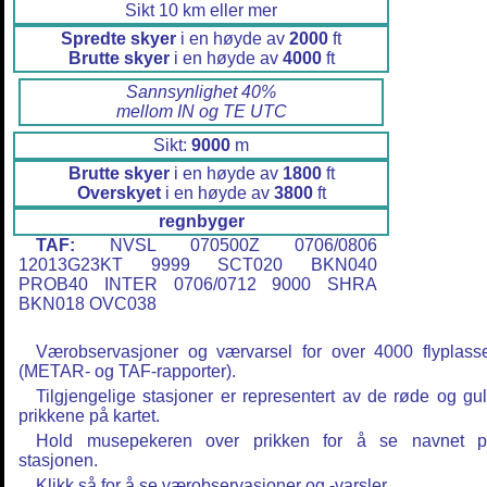
Sikt 10 km eller mer
Spredte skyer
i en høyde av
2000
ft
Brutte skyer
i en høyde av
4000
ft
Sannsynlighet 40%
mellom IN og TE UTC
Sikt:
9000
m
Brutte skyer
i en høyde av
1800
ft
Overskyet
i en høyde av
3800
ft
regnbyger
TAF:
NVSL 070500Z 0706/0806
12013G23KT 9999 SCT020 BKN040
PROB40 INTER 0706/0712 9000 SHRA
BKN018 OVC038
Værobservasjoner og værvarsel for over 4000 flyplass
(METAR- og TAF-rapporter).
Tilgjengelige stasjoner er representert av de røde og gu
prikkene på kartet.
Hold musepekeren over prikken for å se navnet 
stasjonen.
Klikk så for å se værobservasjoner og -varsler.