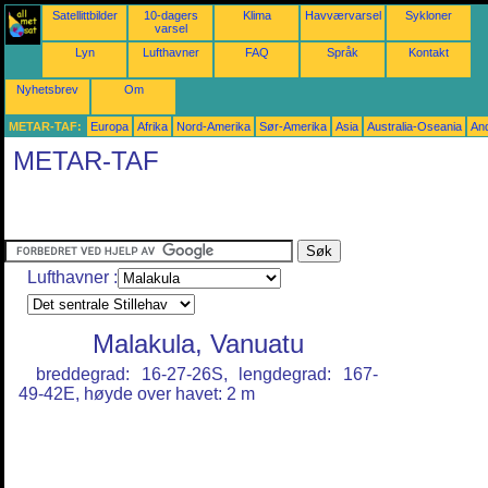
Satellittbilder
10-dagers
Klima
Havværvarsel
Sykloner
varsel
Lyn
Lufthavner
FAQ
Språk
Kontakt
Nyhetsbrev
Om
METAR-TAF:
Europa
Afrika
Nord-Amerika
Sør-Amerika
Asia
Australia-Oseania
An
METAR-TAF
Lufthavner :
Malakula, Vanuatu
breddegrad: 16-27-26S, lengdegrad: 167-
49-42E, høyde over havet: 2 m