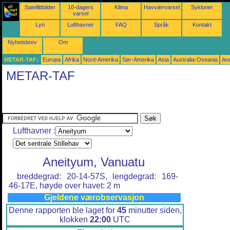
Satellittbilder
10-dagers
Klima
Havværvarsel
Sykloner
varsel
Lyn
Lufthavner
FAQ
Språk
Kontakt
Nyhetsbrev
Om
METAR-TAF:
Europa
Afrika
Nord-Amerika
Sør-Amerika
Asia
Australia-Oseania
An
METAR-TAF
Lufthavner :
Aneityum, Vanuatu
breddegrad: 20-14-57S, lengdegrad: 169-
46-17E, høyde over havet: 2 m
Gjeldene værobservasjon
Denne rapporten ble laget for
45
minutter siden,
klokken
22:00
UTC