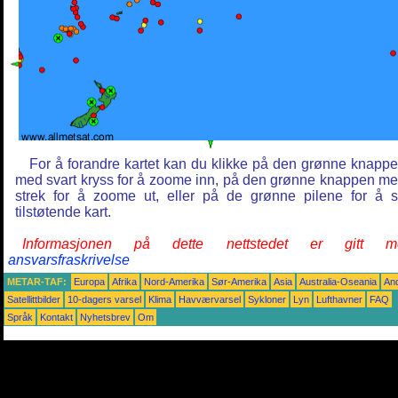
For å forandre kartet kan du klikke på den grønne knapp
med svart kryss for å zoome inn, på den grønne knappen m
strek for å zoome ut, eller på de grønne pilene for å 
tilstøtende kart.
Informasjonen på dette nettstedet er gitt m
ansvarsfraskrivelse
METAR-TAF:
Europa
Afrika
Nord-Amerika
Sør-Amerika
Asia
Australia-Oseania
An
Satellittbilder
10-dagers varsel
Klima
Havværvarsel
Sykloner
Lyn
Lufthavner
FAQ
Språk
Kontakt
Nyhetsbrev
Om