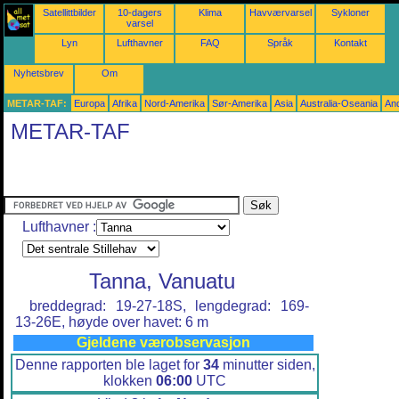
Satellittbilder
10-dagers
Klima
Havværvarsel
Sykloner
varsel
Lyn
Lufthavner
FAQ
Språk
Kontakt
Nyhetsbrev
Om
METAR-TAF:
Europa
Afrika
Nord-Amerika
Sør-Amerika
Asia
Australia-Oseania
An
METAR-TAF
Lufthavner :
Tanna, Vanuatu
breddegrad: 19-27-18S, lengdegrad: 169-
13-26E, høyde over havet: 6 m
Gjeldene værobservasjon
Denne rapporten ble laget for
34
minutter siden,
klokken
06:00
UTC