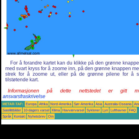
For å forandre kartet kan du klikke på den grønne knapp
med svart kryss for å zoome inn, på den grønne knappen m
strek for å zoome ut, eller på de grønne pilene for å 
tilstøtende kart.
Informasjonen på dette nettstedet er gitt m
ansvarsfraskrivelse
METAR-TAF:
Europa
Afrika
Nord-Amerika
Sør-Amerika
Asia
Australia-Oseania
An
Satellittbilder
10-dagers varsel
Klima
Havværvarsel
Sykloner
Lyn
Lufthavner
FAQ
Språk
Kontakt
Nyhetsbrev
Om