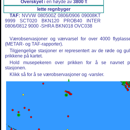
Overskyet
i en høyde av
3800
ft
lette regnbyger
TAF:
NVVW 080500Z 0806/0906 09008KT
9999 SCT020 BKN120 PROB40 INTER
0806/0812 9000 -SHRA BKN018 OVC038
Værobservasjoner og værvarsel for over 4000 flyplass
(METAR- og TAF-rapporter).
Tilgjengelige stasjoner er representert av de røde og gu
prikkene på kartet.
Hold musepekeren over prikken for å se navnet 
stasjonen.
Klikk så for å se værobservasjoner og -varsler.