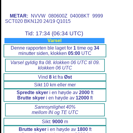
METAR:
NVVW 080600Z 04008KT 9999
SCT020 BKN120 24/19 Q1015
Tid: 17:34 (06:34 UTC)
Varsel
Denne rapporten ble laget for
1
time og
34
minutter siden, klokken
05:00
UTC
Varsel gyldig fra 08. klokken 06 UTC til 09.
klokken 06 UTC
Vind
8
kt fra
Øst
Sikt 10 km eller mer
Spredte skyer
i en høyde av
2000
ft
Brutte skyer
i en høyde av
12000
ft
Sannsynlighet 40%
mellom IN og TE UTC
Sikt:
9000
m
Brutte skyer
i en høyde av
1800
ft