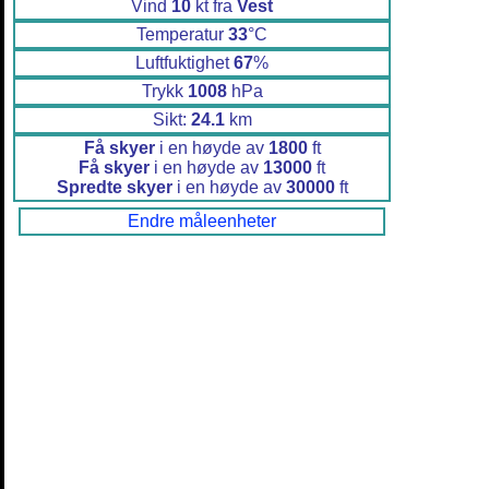
Vind
10
kt fra
Vest
Temperatur
33
°C
Luftfuktighet
67
%
Trykk
1008
hPa
Sikt:
24.1
km
Få skyer
i en høyde av
1800
ft
Få skyer
i en høyde av
13000
ft
Spredte skyer
i en høyde av
30000
ft
Endre måleenheter