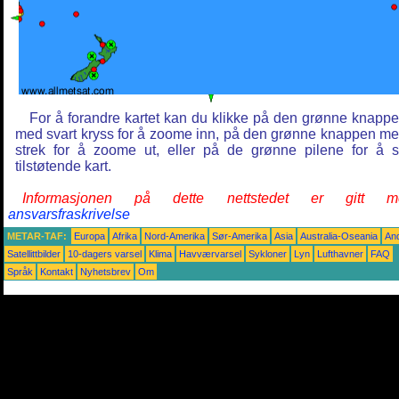
For å forandre kartet kan du klikke på den grønne knapp
med svart kryss for å zoome inn, på den grønne knappen m
strek for å zoome ut, eller på de grønne pilene for å 
tilstøtende kart.
Informasjonen på dette nettstedet er gitt m
ansvarsfraskrivelse
METAR-TAF:
Europa
Afrika
Nord-Amerika
Sør-Amerika
Asia
Australia-Oseania
An
Satellittbilder
10-dagers varsel
Klima
Havværvarsel
Sykloner
Lyn
Lufthavner
FAQ
Språk
Kontakt
Nyhetsbrev
Om