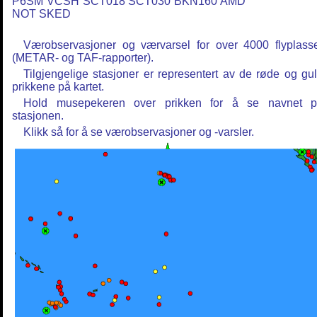
P6SM VCSH SCT018 SCT030 BKN160 AMD
NOT SKED
Værobservasjoner og værvarsel for over 4000 flyplass
(METAR- og TAF-rapporter).
Tilgjengelige stasjoner er representert av de røde og gu
prikkene på kartet.
Hold musepekeren over prikken for å se navnet 
stasjonen.
Klikk så for å se værobservasjoner og -varsler.