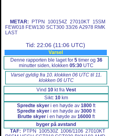
METAR:
PTPN 100154Z 27010KT 15SM
FEW018 FEW130 SCT300 33/26 A2978 RMK
LAST
Tid: 22:06 (11:06 UTC)
Varsel
Denne rapporten ble laget for
5
timer og
36
minutter siden, klokken
05:30
UTC
Varsel gyldig fra 10. klokken 06 UTC til 11.
klokken 06 UTC
Vind
10
kt fra
Vest
Sikt:
10
km
Spredte skyer
i en høyde av
1800
ft
Spredte skyer
i en høyde av
3000
ft
Brutte skyer
i en høyde av
16000
ft
byger på avstand
TAF:
PTPN 100530Z 1006/1106 27010KT