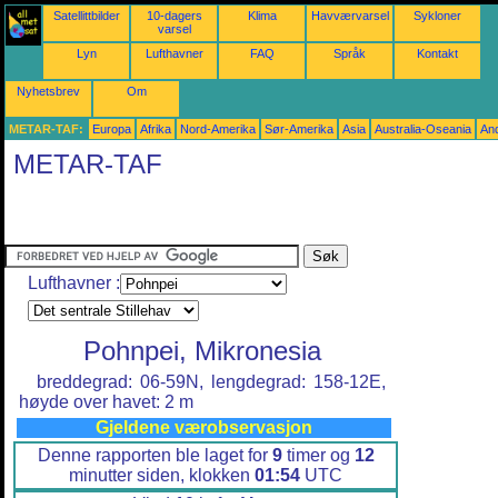
Satellittbilder
10-dagers
Klima
Havværvarsel
Sykloner
varsel
Lyn
Lufthavner
FAQ
Språk
Kontakt
Nyhetsbrev
Om
METAR-TAF:
Europa
Afrika
Nord-Amerika
Sør-Amerika
Asia
Australia-Oseania
An
METAR-TAF
Lufthavner :
Pohnpei, Mikronesia
breddegrad: 06-59N, lengdegrad: 158-12E,
høyde over havet: 2 m
Gjeldene værobservasjon
Denne rapporten ble laget for
9
timer og
12
minutter siden, klokken
01:54
UTC