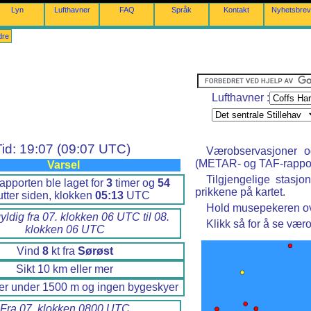
Lyn
Lufthavner
FAQ
Språk
Kontakt
Nyhetsbrev
dre
Lufthavner :
Tid: 19:07 (09:07 UTC)
Værobservasjoner o
(METAR- og TAF-rappor
Varsel
Tilgjengelige stasjo
pporten ble laget for
3
timer og
54
prikkene på kartet.
tter siden, klokken
05:13
UTC
Hold musepekeren ove
yldig fra 07. klokken 06 UTC til 08.
Klikk så for å se vær
klokken 06 UTC
Vind
8
kt fra
Sørøst
Sikt 10 km eller mer
er under 1500 m og ingen bygeskyer
Fra 07. klokken 0800 UTC