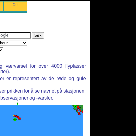
Om
g værvarsel for over 4000 flyplasser
ter).
ner er representert av de røde og gule
r prikken for å se navnet på stasjonen.
observasjoner og -varsler.