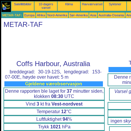
Satellittbilder
10-dagers
Klima
Havværvarsel
Sykloner
varsel
METAR-TAF:
Europa
Afrika
Nord-Amerika
Sør-Amerika
Asia
Australia-Oseania
An
METAR-TAF
Coffs Harbour, Australia
breddegrad: 30-19-12S, lengdegrad: 153-
Denne ra
07-00E, høyde over havet: 5 m
minu
Gjeldene værobservasjon
Denne rapporten ble laget for
37
minutter siden,
Varsel g
klokken
08:30
UTC
Vind
3
kt fra
Vest-nordvest
Temperatur
12
°C
Luftfuktighet
94
%
ingen sky
Trykk
1021
hPa