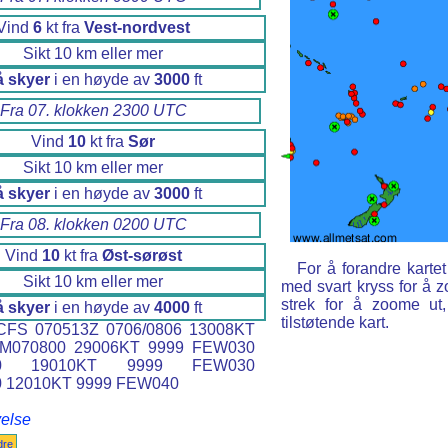
Vind
6
kt fra
Vest-nordvest
Sikt 10 km eller mer
å skyer
i en høyde av
3000
ft
Fra 07. klokken 2300 UTC
Vind
10
kt fra
Sør
Sikt 10 km eller mer
å skyer
i en høyde av
3000
ft
Fra 08. klokken 0200 UTC
Vind
10
kt fra
Øst-sørøst
For å forandre kart
Sikt 10 km eller mer
med svart kryss for å
strek for å zoome ut
å skyer
i en høyde av
4000
ft
tilstøtende kart.
FS 070513Z 0706/0806 13008KT
M070800 29006KT 9999 FEW030
00 19010KT 9999 FEW030
 12010KT 9999 FEW040
velse
dre