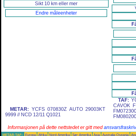
Sikt 10 km eller mer
Endre måleenheter
F
F
F
TAF:
YC
CAVOK F
METAR:
YCFS 070830Z AUTO 29003KT
FM0723
9999 // NCD 12/11 Q1021
FM080200
Informasjonen på dette nettstedet er gitt med
ansvarsfraskri
METAR-TAF:
Europa
Afrika
Nord-Amerika
Sør-Amerika
Asia
Australia-Oseania
An