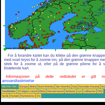
For å forandre kartet kan du klikke på den grønne knapp
med svart kryss for å zoome inn, på den grønne knappen m
strek for å zoome ut, eller på de grønne pilene for å 
tilstøtende kart.
Informasjonen på dette nettstedet er gitt m
ansvarsfraskrivelse
METAR-TAF:
Europa
Afrika
Nord-Amerika
Sør-Amerika
Asia
Australia-Oseania
An
Satellittbilder
10-dagers varsel
Klima
Havværvarsel
Sykloner
Lyn
Lufthavner
FAQ
Språk
Kontakt
Nyhetsbrev
Om