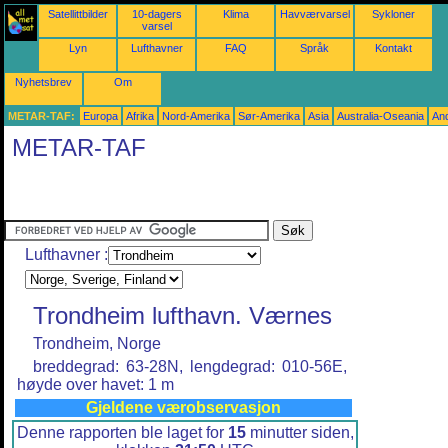
Satellittbilder
10-dagers
Klima
Havværvarsel
Sykloner
varsel
Lyn
Lufthavner
FAQ
Språk
Kontakt
Nyhetsbrev
Om
METAR-TAF:
Europa
Afrika
Nord-Amerika
Sør-Amerika
Asia
Australia-Oseania
An
METAR-TAF
Lufthavner :
Trondheim lufthavn. Værnes
Trondheim, Norge
breddegrad: 63-28N, lengdegrad: 010-56E,
høyde over havet: 1 m
Gjeldene værobservasjon
Denne rapporten ble laget for
15
minutter siden,