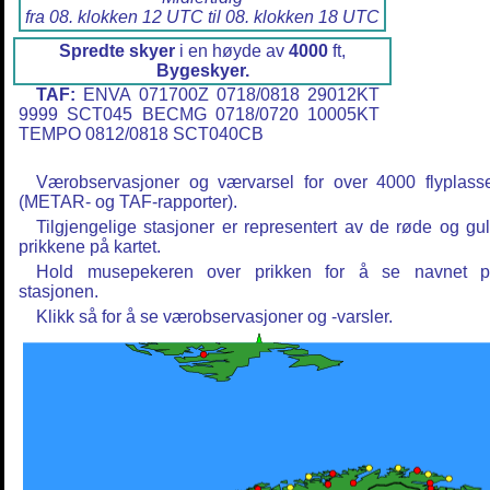
fra 08. klokken 12 UTC til 08. klokken 18 UTC
Spredte skyer
i en høyde av
4000
ft,
Bygeskyer.
TAF:
ENVA 071700Z 0718/0818 29012KT
9999 SCT045 BECMG 0718/0720 10005KT
TEMPO 0812/0818 SCT040CB
Værobservasjoner og værvarsel for over 4000 flyplass
(METAR- og TAF-rapporter).
Tilgjengelige stasjoner er representert av de røde og gu
prikkene på kartet.
Hold musepekeren over prikken for å se navnet 
stasjonen.
Klikk så for å se værobservasjoner og -varsler.