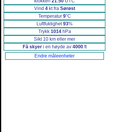
klokken
21:50
UTC
Vind
4
kt fra
Sørøst
Temperatur
9
°C
Luftfuktighet
93
%
Trykk
1014
hPa
Sikt 10 km eller mer
Få skyer
i en høyde av
4000
ft
Endre måleenheter