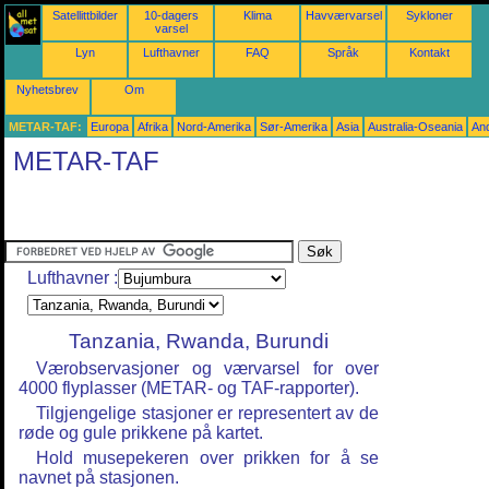
Satellittbilder
10-dagers
Klima
Havværvarsel
Sykloner
varsel
Lyn
Lufthavner
FAQ
Språk
Kontakt
Nyhetsbrev
Om
METAR-TAF:
Europa
Afrika
Nord-Amerika
Sør-Amerika
Asia
Australia-Oseania
An
METAR-TAF
Lufthavner :
Tanzania, Rwanda, Burundi
Værobservasjoner og værvarsel for over
4000 flyplasser (METAR- og TAF-rapporter).
Tilgjengelige stasjoner er representert av de
røde og gule prikkene på kartet.
Hold musepekeren over prikken for å se
navnet på stasjonen.