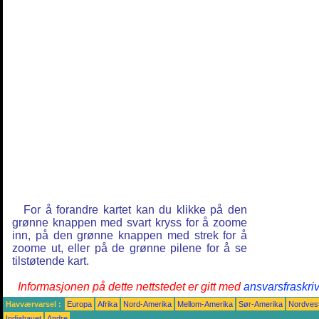
For å forandre kartet kan du klikke på den
grønne knappen med svart kryss for å zoome
inn, på den grønne knappen med strek for å
zoome ut, eller på de grønne pilene for å se
tilstøtende kart.
Informasjonen på dette nettstedet er gitt med
ansvarsfraskri
Havværvarsel :
Europa
Afrika
Nord-Amerika
Mellom-Amerika
Sør-Amerika
Nordvest
Indiahavet
Andre