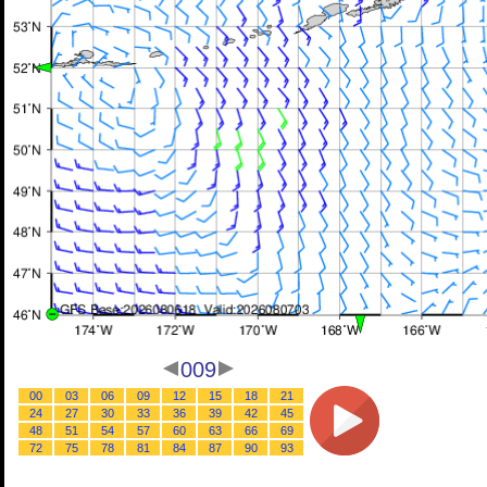
009
00
03
06
09
12
15
18
21
24
27
30
33
36
39
42
45
48
51
54
57
60
63
66
69
72
75
78
81
84
87
90
93