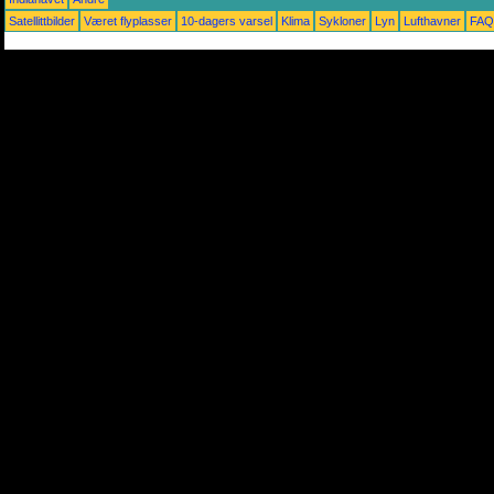
Satellittbilder
Været flyplasser
10-dagers varsel
Klima
Sykloner
Lyn
Lufthavner
FAQ