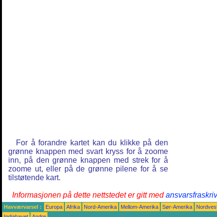
For å forandre kartet kan du klikke på den
grønne knappen med svart kryss for å zoome
inn, på den grønne knappen med strek for å
zoome ut, eller på de grønne pilene for å se
tilstøtende kart.
Informasjonen på dette nettstedet er gitt med
ansvarsfraskri
Havværvarsel :
Europa
Afrika
Nord-Amerika
Mellom-Amerika
Sør-Amerika
Nordvest
Indiahavet
Andre