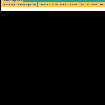
Satellittbilder
Været flyplasser
10-dagers varsel
Klima
Sykloner
Lyn
Lufthavner
FAQ