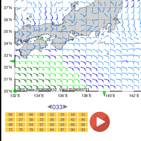
033
00
03
06
09
12
15
18
21
24
27
30
33
36
39
42
45
48
51
54
57
60
63
66
69
72
75
78
81
84
87
90
93