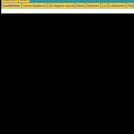
Satellittbilder
Været flyplasser
10-dagers varsel
Klima
Sykloner
Lyn
Lufthavner
FAQ