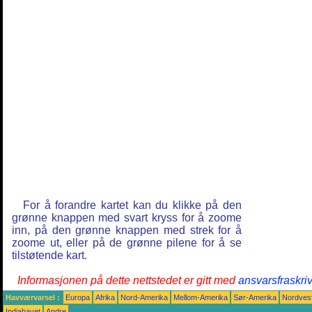
For å forandre kartet kan du klikke på den
grønne knappen med svart kryss for å zoome
inn, på den grønne knappen med strek for å
zoome ut, eller på de grønne pilene for å se
tilstøtende kart.
Informasjonen på dette nettstedet er gitt med
ansvarsfraskri
Havværvarsel :
Europa
Afrika
Nord-Amerika
Mellom-Amerika
Sør-Amerika
Nordvest
Indiahavet
Andre