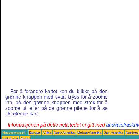
For å forandre kartet kan du klikke på den
grønne knappen med svart kryss for å zoome
inn, på den grønne knappen med strek for å
zoome ut, eller på de grønne pilene for å se
tilstøtende kart.
Informasjonen på dette nettstedet er gitt med
ansvarsfraskri
Havværvarsel :
Europa
Afrika
Nord-Amerika
Mellom-Amerika
Sør-Amerika
Nordvest
Indiahavet
Andre