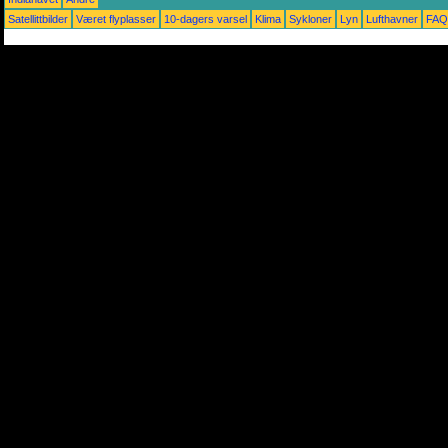
Satellittbilder
Været flyplasser
10-dagers varsel
Klima
Sykloner
Lyn
Lufthavner
FAQ