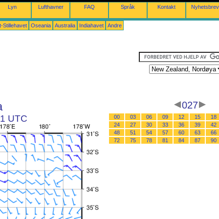
Lyn
Lufthavner
FAQ
Språk
Kontakt
Nyhetsbrev
-Stillehavet
Oseania
Australia
Indiahavet
Andre
a
027
 21 UTC
00
03
06
09
12
15
18
24
27
30
33
36
39
42
48
51
54
57
60
63
66
72
75
78
81
84
87
90