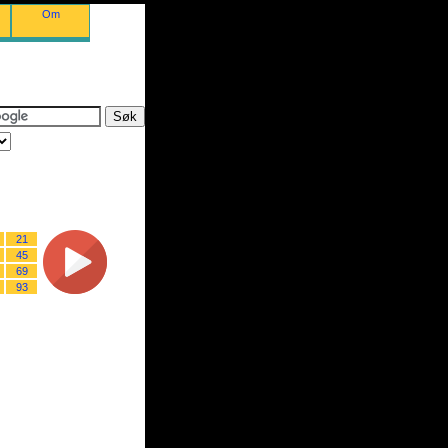
Om
21
45
69
93