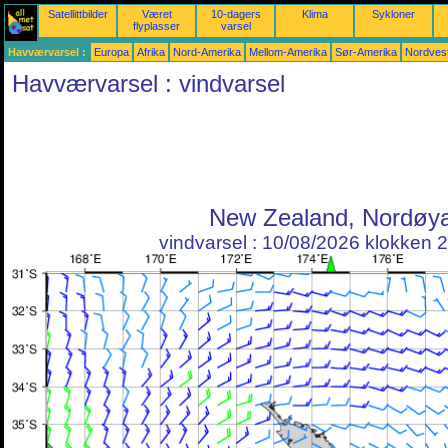
Satellittbilder
Været
10-dagers
Klima
Sykloner
flyplasser
varsel
Havværvarsel :
Europa
Afrika
Nord-Amerika
Mellom-Amerika
Sør-Amerika
Nordvest
Havværvarsel : vindvarsel
New Zealand, Nordøy
vindvarsel : 10/08/2026 klokken