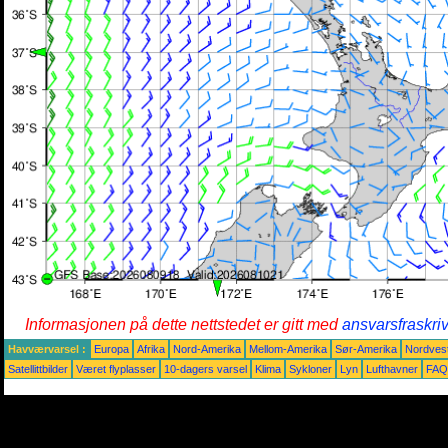
Informasjonen på dette nettstedet er gitt med
ansvarsfraskri
Havværvarsel :
Europa
Afrika
Nord-Amerika
Mellom-Amerika
Sør-Amerika
Nordvest
Satellittbilder
Været flyplasser
10-dagers varsel
Klima
Sykloner
Lyn
Lufthavner
FAQ