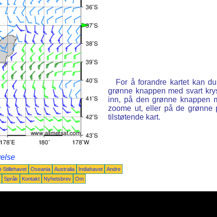
For å forandre kartet kan d
grønne knappen med svart kry
inn, på den grønne knappen m
zoome ut, eller på de grønne 
tilstøtende kart.
velse
-Stillehavet
Oseania
Australia
Indiahavet
Andre
Språk
Kontakt
Nyhetsbrev
Om