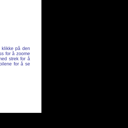
u klikke på den
ss for å zoome
ed strek for å
pilene for å se