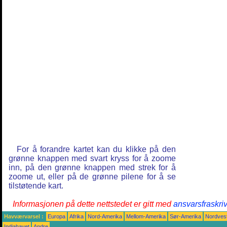
For å forandre kartet kan du klikke på den
grønne knappen med svart kryss for å zoome
inn, på den grønne knappen med strek for å
zoome ut, eller på de grønne pilene for å se
tilstøtende kart.
Informasjonen på dette nettstedet er gitt med
ansvarsfraskri
Havværvarsel :
Europa
Afrika
Nord-Amerika
Mellom-Amerika
Sør-Amerika
Nordvest
Indiahavet
Andre