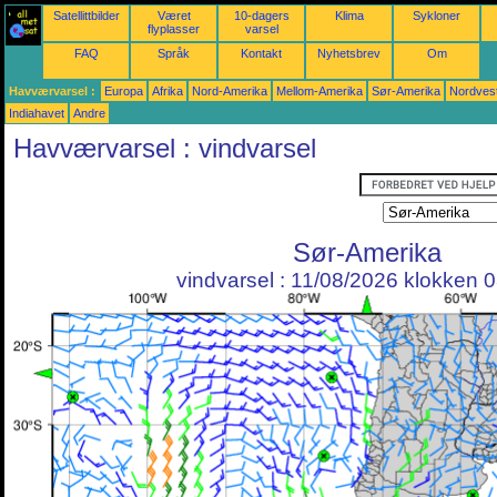
Satellittbilder
Været
10-dagers
Klima
Sykloner
flyplasser
varsel
FAQ
Språk
Kontakt
Nyhetsbrev
Om
Havværvarsel :
Europa
Afrika
Nord-Amerika
Mellom-Amerika
Sør-Amerika
Nordvest
Indiahavet
Andre
Havværvarsel : vindvarsel
Sør-Amerika
vindvarsel : 11/08/2026 klokken