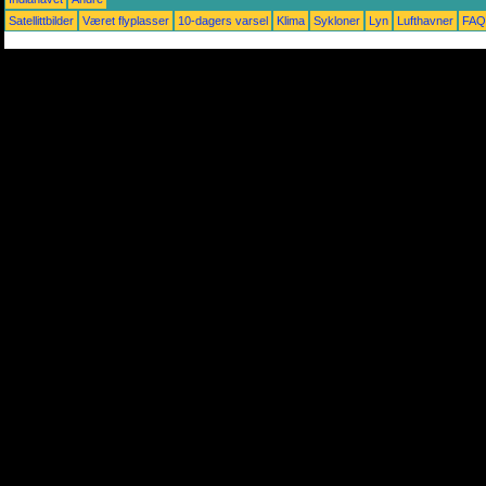
Satellittbilder
Været flyplasser
10-dagers varsel
Klima
Sykloner
Lyn
Lufthavner
FAQ