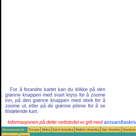
For å forandre kartet kan du klikke på den
grønne knappen med svart kryss for å zoome
inn, på den grønne knappen med strek for å
zoome ut, eller på de grønne pilene for å se
tilstøtende kart.
Informasjonen på dette nettstedet er gitt med
ansvarsfraskri
Havværvarsel :
Europa
Afrika
Nord-Amerika
Mellom-Amerika
Sør-Amerika
Nordvest
Indiahavet
Andre