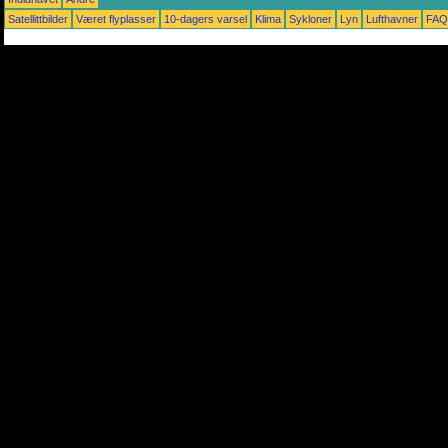
Satellittbilder
Været flyplasser
10-dagers varsel
Klima
Sykloner
Lyn
Lufthavner
FAQ