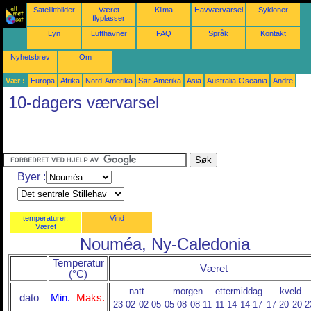
Satellittbilder
Været
Klima
Havværvarsel
Sykloner
flyplasser
Lyn
Lufthavner
FAQ
Språk
Kontakt
Nyhetsbrev
Om
Vær :
Europa
Afrika
Nord-Amerika
Sør-Amerika
Asia
Australia-Oseania
Andre
10-dagers værvarsel
Byer :
temperaturer,
Vind
Været
Nouméa, Ny-Caledonia
Temperatur
Været
(°C)
natt
morgen
ettermiddag
kveld
dato
Min.
Maks.
23-02
02-05
05-08
08-11
11-14
14-17
17-20
20-2