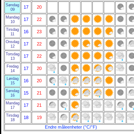
Søndag
17
20
09
Mandag
17
22
10
Tirsdag
16
23
11
Onsdag
17
22
12
Torsdag
17
22
13
Fredag
17
20
14
Lørdag
16
20
15
Søndag
15
21
16
Mandag
17
21
17
Tirsdag
18
19
18
Endre måleenheter (°C/°F)