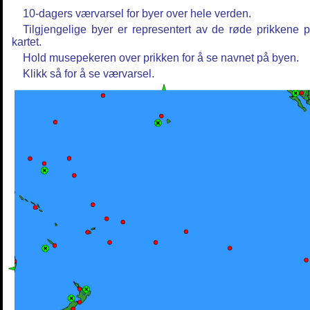
10-dagers værvarsel for byer over hele verden.
Tilgjengelige byer er representert av de røde prikkene 
kartet.
Hold musepekeren over prikken for å se navnet på byen.
Klikk så for å se værvarsel.