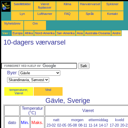
Satellittbilder
Været
Klima
Havværvarsel
Sykloner
flyplasser
Lyn
Lufthavner
FAQ
Språk
Kontakt
Nyhetsbrev
Om
Vær :
Europa
Afrika
Nord-Amerika
Sør-Amerika
Asia
Australia-Oseania
Andre
10-dagers værvarsel
Byer :
temperaturer,
Vind
Været
Gävle, Sverige
Temperatur
Været
(°C)
natt
morgen
ettermiddag
kveld
dato
Min.
Maks.
23-02
02-05
05-08
08-11
11-14
14-17
17-20
20-2