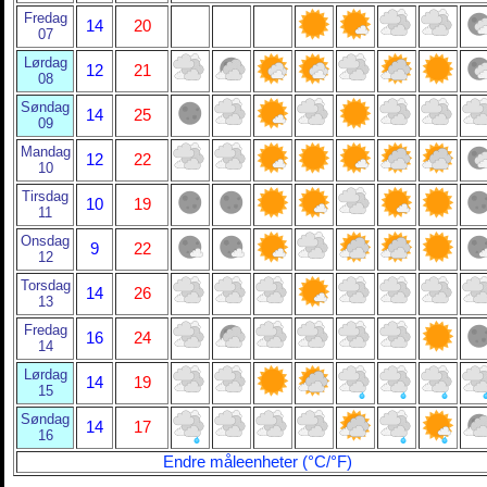
Fredag
14
20
07
Lørdag
12
21
08
Søndag
14
25
09
Mandag
12
22
10
Tirsdag
10
19
11
Onsdag
9
22
12
Torsdag
14
26
13
Fredag
16
24
14
Lørdag
14
19
15
Søndag
14
17
16
Endre måleenheter (°C/°F)