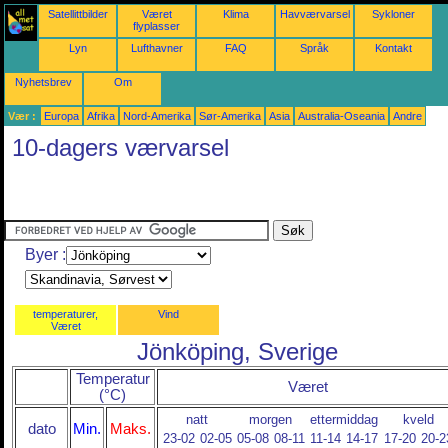
Satellittbilder
Været
Klima
Havværvarsel
Sykloner
flyplasser
Lyn
Lufthavner
FAQ
Språk
Kontakt
Nyhetsbrev
Om
Vær :
Europa
Afrika
Nord-Amerika
Sør-Amerika
Asia
Australia-Oseania
Andre
10-dagers værvarsel
Byer :
temperaturer,
Vind
Været
Jönköping, Sverige
Temperatur
Været
(°C)
natt
morgen
ettermiddag
kveld
dato
Min.
Maks.
23-02
02-05
05-08
08-11
11-14
14-17
17-20
20-2