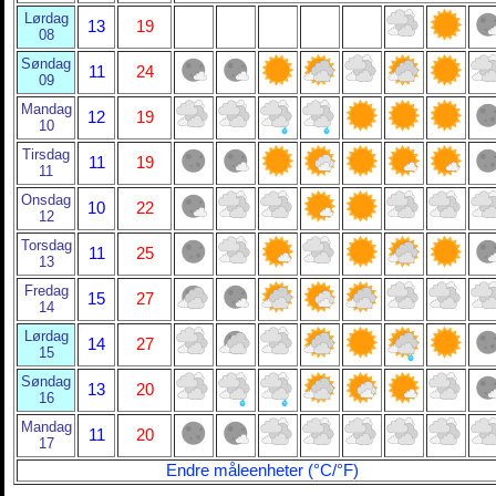
Lørdag
13
19
08
Søndag
11
24
09
Mandag
12
19
10
Tirsdag
11
19
11
Onsdag
10
22
12
Torsdag
11
25
13
Fredag
15
27
14
Lørdag
14
27
15
Søndag
13
20
16
Mandag
11
20
17
Endre måleenheter (°C/°F)