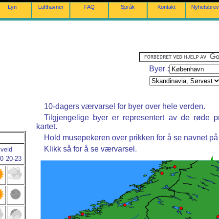
Lyn
Lufthavner
FAQ
Språk
Kontakt
Nyhetsbrev
Byer :
10-dagers værvarsel for byer over hele verden.
Tilgjengelige byer er representert av de røde p
kartet.
Hold musepekeren over prikken for å se navnet på
Klikk så for å se værvarsel.
kveld
20
20-23