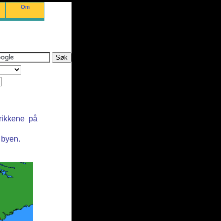
Om
rikkene på
 byen.