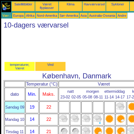
Satellittbilder
Været
Klima
Havværvarsel
Sykloner
flyplasser
Vær :
Europa
Afrika
Nord-Amerika
Sør-Amerika
Asia
Australia-Oseania
Andre
10-dagers værvarsel
temperaturer,
Vind
Været
København, Danmark
Temperatur (°C)
Været
natt
morgen
ettermiddag
dato
Min.
Maks.
23-02
02-05
05-08
08-11
11-14
14-17
17-
19
22
Søndag 09
14
22
Mandag 10
14
21
Tirsdag 11