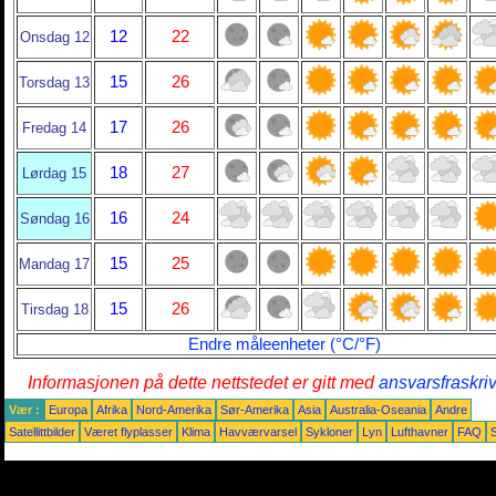
12
22
Onsdag 12
15
26
Torsdag 13
17
26
Fredag 14
18
27
Lørdag 15
16
24
Søndag 16
15
25
Mandag 17
15
26
Tirsdag 18
Endre måleenheter (°C/°F)
Informasjonen på dette nettstedet er gitt med
ansvarsfraskri
Vær :
Europa
Afrika
Nord-Amerika
Sør-Amerika
Asia
Australia-Oseania
Andre
Satellittbilder
Været flyplasser
Klima
Havværvarsel
Sykloner
Lyn
Lufthavner
FAQ