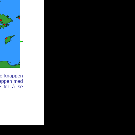
ne knappen
nappen med
e for å se