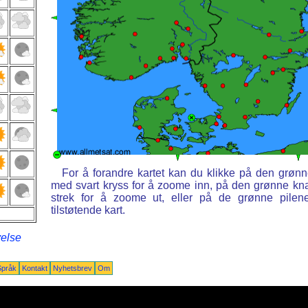
For å forandre kartet kan du klikke på den grøn
med svart kryss for å zoome inn, på den grønne k
strek for å zoome ut, eller på de grønne pilen
tilstøtende kart.
velse
Språk
Kontakt
Nyhetsbrev
Om