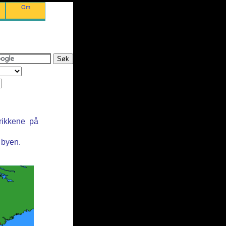
Om
rikkene på
 byen.