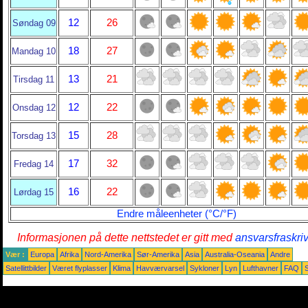
12
26
Søndag 09
18
27
Mandag 10
13
21
Tirsdag 11
12
22
Onsdag 12
15
28
Torsdag 13
17
32
Fredag 14
16
22
Lørdag 15
Endre måleenheter (°C/°F)
Informasjonen på dette nettstedet er gitt med
ansvarsfraskri
Vær :
Europa
Afrika
Nord-Amerika
Sør-Amerika
Asia
Australia-Oseania
Andre
Satellittbilder
Været flyplasser
Klima
Havværvarsel
Sykloner
Lyn
Lufthavner
FAQ