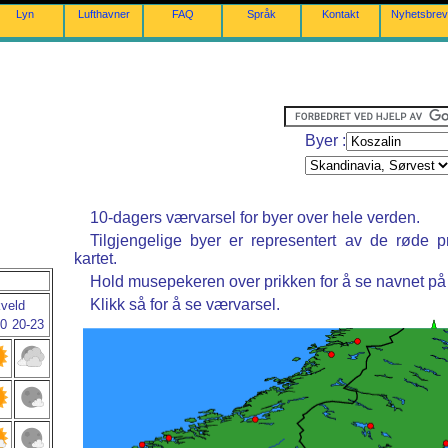
Lyn
Lufthavner
FAQ
Språk
Kontakt
Nyhetsbrev
Byer :
10-dagers værvarsel for byer over hele verden.
Tilgjengelige byer er representert av de røde p
kartet.
Hold musepekeren over prikken for å se navnet på
Klikk så for å se værvarsel.
kveld
20
20-23