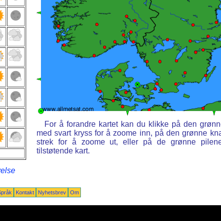
For å forandre kartet kan du klikke på den grøn
med svart kryss for å zoome inn, på den grønne k
strek for å zoome ut, eller på de grønne pilen
tilstøtende kart.
velse
Språk
Kontakt
Nyhetsbrev
Om