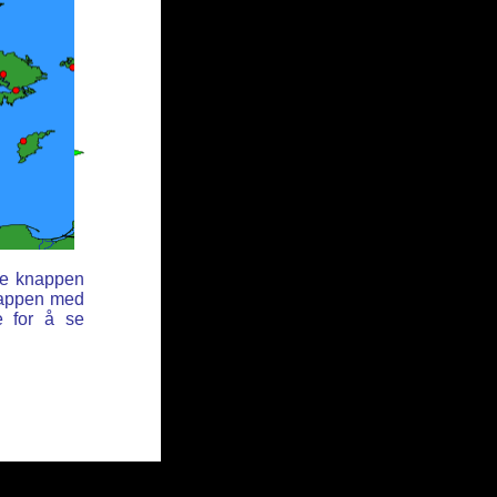
ne knappen
nappen med
e for å se