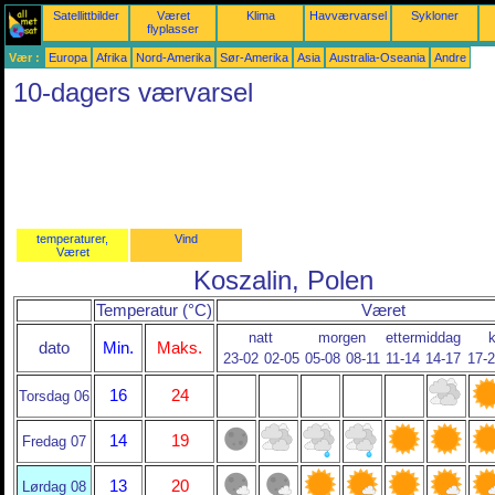
Satellittbilder
Været
Klima
Havværvarsel
Sykloner
flyplasser
Vær :
Europa
Afrika
Nord-Amerika
Sør-Amerika
Asia
Australia-Oseania
Andre
10-dagers værvarsel
temperaturer,
Vind
Været
Koszalin, Polen
Temperatur (°C)
Været
natt
morgen
ettermiddag
dato
Min.
Maks.
23-02
02-05
05-08
08-11
11-14
14-17
17-
16
24
Torsdag 06
14
19
Fredag 07
13
20
Lørdag 08