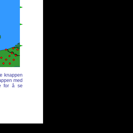
ne knappen
nappen med
e for å se