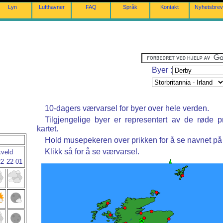
Lyn
Lufthavner
FAQ
Språk
Kontakt
Nyhetsbrev
Byer :
10-dagers værvarsel for byer over hele verden.
Tilgjengelige byer er representert av de røde p
kartet.
Hold musepekeren over prikken for å se navnet på
Klikk så for å se værvarsel.
kveld
22
22-01