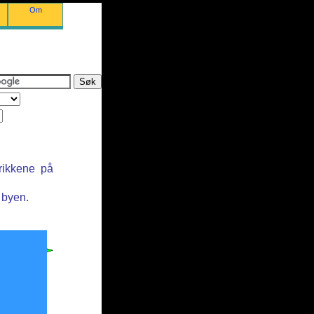
Om
rikkene på
 byen.