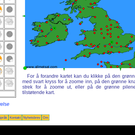
For å forandre kartet kan du klikke på den grøn
med svart kryss for å zoome inn, på den grønne k
strek for å zoome ut, eller på de grønne pilen
tilstøtende kart.
velse
Språk
Kontakt
Nyhetsbrev
Om