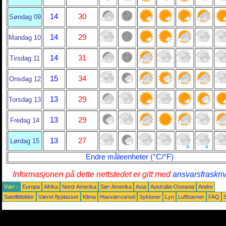
14
30
Søndag 09
14
29
Mandag 10
14
31
Tirsdag 11
15
34
Onsdag 12
13
29
Torsdag 13
13
29
Fredag 14
13
27
Lørdag 15
Endre måleenheter (°C/°F)
Informasjonen på dette nettstedet er gitt med
ansvarsfraskri
Vær :
Europa
Afrika
Nord-Amerika
Sør-Amerika
Asia
Australia-Oseania
Andre
Satellittbilder
Været flyplasser
Klima
Havværvarsel
Sykloner
Lyn
Lufthavner
FAQ