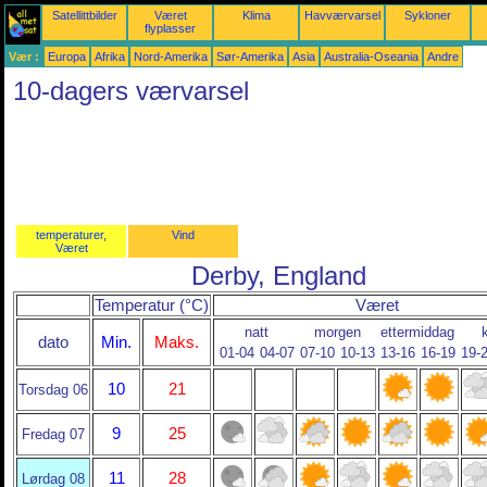
Satellittbilder
Været
Klima
Havværvarsel
Sykloner
flyplasser
Vær :
Europa
Afrika
Nord-Amerika
Sør-Amerika
Asia
Australia-Oseania
Andre
10-dagers værvarsel
temperaturer,
Vind
Været
Derby, England
Temperatur (°C)
Været
natt
morgen
ettermiddag
dato
Min.
Maks.
01-04
04-07
07-10
10-13
13-16
16-19
19-
10
21
Torsdag 06
9
25
Fredag 07
11
28
Lørdag 08