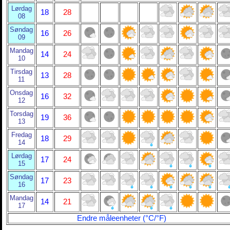
Lørdag
18
28
08
Søndag
16
26
09
Mandag
14
24
10
Tirsdag
13
28
11
Onsdag
16
32
12
Torsdag
19
36
13
Fredag
18
29
14
Lørdag
17
24
15
Søndag
17
23
16
Mandag
14
21
17
Endre måleenheter (°C/°F)