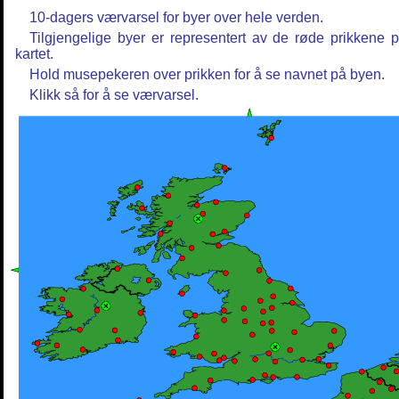
10-dagers værvarsel for byer over hele verden.
Tilgjengelige byer er representert av de røde prikkene 
kartet.
Hold musepekeren over prikken for å se navnet på byen.
Klikk så for å se værvarsel.