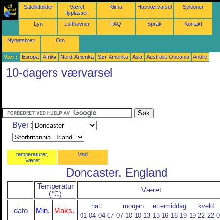
Satellittbilder
Været
Klima
Havværvarsel
Sykloner
flyplasser
Lyn
Lufthavner
FAQ
Språk
Kontakt
Nyhetsbrev
Om
Vær :
Europa
Afrika
Nord-Amerika
Sør-Amerika
Asia
Australia-Oseania
Andre
10-dagers værvarsel
Byer :
temperaturer,
Vind
Været
Doncaster, England
Temperatur
Været
(°C)
natt
morgen
ettermiddag
kveld
dato
Min.
Maks.
01-04
04-07
07-10
10-13
13-16
16-19
19-22
22-0