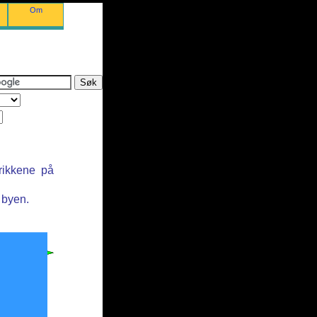
Om
rikkene på
 byen.