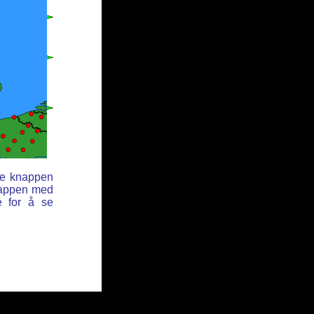
ne knappen
nappen med
e for å se