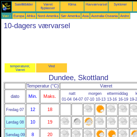
Satellittbilder
Været
Klima
Havværvarsel
Sykloner
flyplasser
Vær :
Europa
Afrika
Nord-Amerika
Sør-Amerika
Asia
Australia-Oseania
Andre
10-dagers værvarsel
temperaturer,
Vind
Været
Dundee, Skottland
Temperatur (°C)
Været
natt
morgen
ettermiddag
dato
Min.
Maks.
01-04
04-07
07-10
10-13
13-16
16-19
19-
12
18
Fredag 07
10
19
Lørdag 08
8
20
Søndag 09