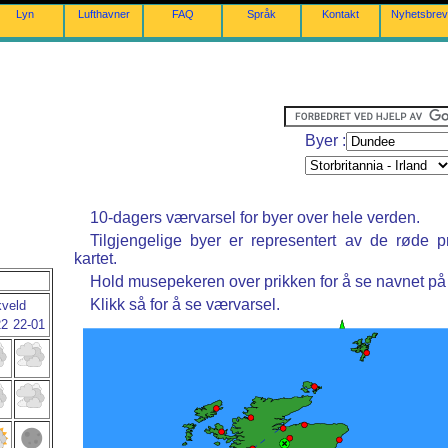
Lyn
Lufthavner
FAQ
Språk
Kontakt
Nyhetsbrev
Byer :
10-dagers værvarsel for byer over hele verden.
Tilgjengelige byer er representert av de røde p
kartet.
Hold musepekeren over prikken for å se navnet på
Klikk så for å se værvarsel.
kveld
22
22-01