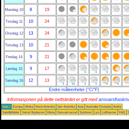
8
19
Mandag 10
10
24
Tirsdag 11
13
24
Onsdag 12
10
21
Torsdag 13
9
21
Fredag 14
9
17
Lørdag 15
12
13
Søndag 16
Endre måleenheter (°C/°F)
Informasjonen på dette nettstedet er gitt med
ansvarsfraskri
Vær :
Europa
Afrika
Nord-Amerika
Sør-Amerika
Asia
Australia-Oseania
Andre
Satellittbilder
Været flyplasser
Klima
Havværvarsel
Sykloner
Lyn
Lufthavner
FAQ