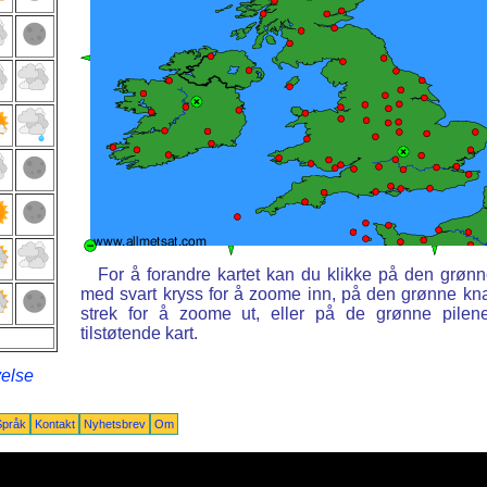
For å forandre kartet kan du klikke på den grøn
med svart kryss for å zoome inn, på den grønne k
strek for å zoome ut, eller på de grønne pilen
tilstøtende kart.
velse
Språk
Kontakt
Nyhetsbrev
Om