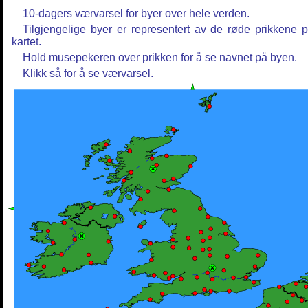
10-dagers værvarsel for byer over hele verden.
Tilgjengelige byer er representert av de røde prikkene 
kartet.
Hold musepekeren over prikken for å se navnet på byen.
Klikk så for å se værvarsel.