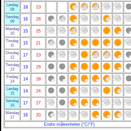
Lørdag
18
23
08
Søndag
16
28
09
Mandag
15
25
10
Tirsdag
15
21
11
Onsdag
17
23
12
Torsdag
19
29
13
Fredag
14
28
14
Lørdag
14
24
15
Søndag
17
27
16
Mandag
16
20
17
Endre måleenheter (°C/°F)