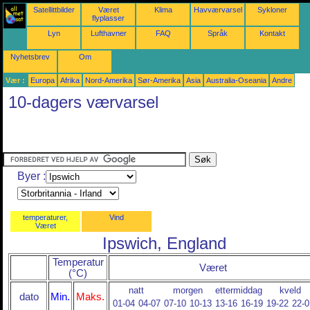
Satellittbilder
Været
Klima
Havværvarsel
Sykloner
flyplasser
Lyn
Lufthavner
FAQ
Språk
Kontakt
Nyhetsbrev
Om
Vær :
Europa
Afrika
Nord-Amerika
Sør-Amerika
Asia
Australia-Oseania
Andre
10-dagers værvarsel
Byer :
temperaturer,
Vind
Været
Ipswich, England
Temperatur
Været
(°C)
natt
morgen
ettermiddag
kveld
dato
Min.
Maks.
01-04
04-07
07-10
10-13
13-16
16-19
19-22
22-0