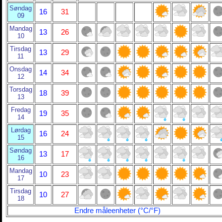
Søndag
16
31
09
Mandag
13
26
10
Tirsdag
13
29
11
Onsdag
14
34
12
Torsdag
18
39
13
Fredag
19
35
14
Lørdag
16
24
15
Søndag
13
17
16
Mandag
10
23
17
Tirsdag
10
27
18
Endre måleenheter (°C/°F)