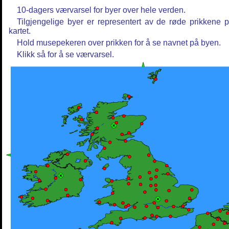
10-dagers værvarsel for byer over hele verden.
Tilgjengelige byer er representert av de røde prikkene 
kartet.
Hold musepekeren over prikken for å se navnet på byen.
Klikk så for å se værvarsel.