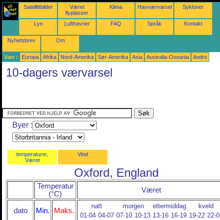
Satellittbilder
Været
Klima
Havværvarsel
Sykloner
flyplasser
Lyn
Lufthavner
FAQ
Språk
Kontakt
Nyhetsbrev
Om
Vær :
Europa
Afrika
Nord-Amerika
Sør-Amerika
Asia
Australia-Oseania
Andre
10-dagers værvarsel
Byer :
temperaturer,
Vind
Været
Oxford, England
Temperatur
Været
(°C)
natt
morgen
ettermiddag
kveld
dato
Min.
Maks.
01-04
04-07
07-10
10-13
13-16
16-19
19-22
22-0