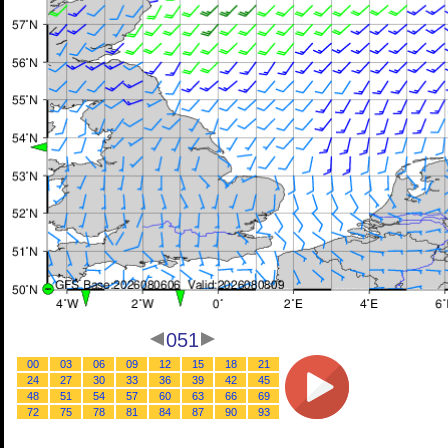
051
00
03
06
09
12
15
18
21
24
27
30
33
36
39
42
45
48
51
54
57
60
63
66
69
72
75
78
81
84
87
90
93