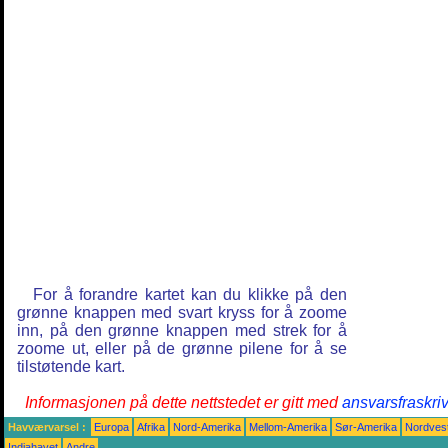
For å forandre kartet kan du klikke på den
grønne knappen med svart kryss for å zoome
inn, på den grønne knappen med strek for å
zoome ut, eller på de grønne pilene for å se
tilstøtende kart.
Informasjonen på dette nettstedet er gitt med
ansvarsfraskri
Havværvarsel :
Europa
Afrika
Nord-Amerika
Mellom-Amerika
Sør-Amerika
Nordvest
Indiahavet
Andre