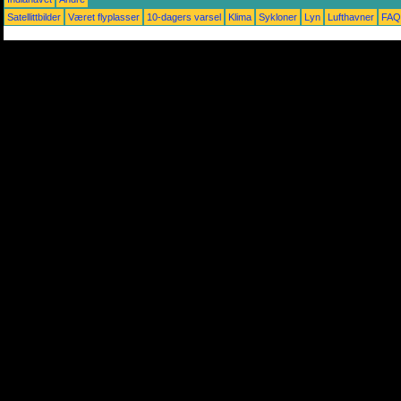
Satellittbilder
Været flyplasser
10-dagers varsel
Klima
Sykloner
Lyn
Lufthavner
FAQ