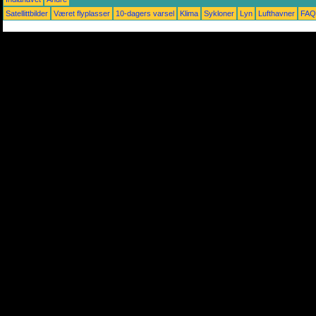
Satellittbilder
Været flyplasser
10-dagers varsel
Klima
Sykloner
Lyn
Lufthavner
FAQ