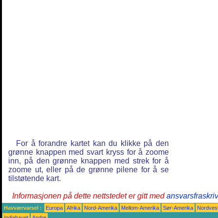
For å forandre kartet kan du klikke på den
grønne knappen med svart kryss for å zoome
inn, på den grønne knappen med strek for å
zoome ut, eller på de grønne pilene for å se
tilstøtende kart.
Informasjonen på dette nettstedet er gitt med
ansvarsfraskri
Havværvarsel :
Europa
Afrika
Nord-Amerika
Mellom-Amerika
Sør-Amerika
Nordvest
Indiahavet
Andre