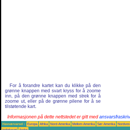
For å forandre kartet kan du klikke på den
grønne knappen med svart kryss for å zoome
inn, på den grønne knappen med strek for å
zoome ut, eller på de grønne pilene for å se
tilstøtende kart.
Informasjonen på dette nettstedet er gitt med
ansvarsfraskri
Havværvarsel :
Europa
Afrika
Nord-Amerika
Mellom-Amerika
Sør-Amerika
Nordvest
Indiahavet
Andre