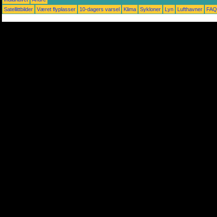
Satellittbilder
Været flyplasser
10-dagers varsel
Klima
Sykloner
Lyn
Lufthavner
FAQ