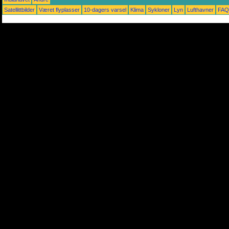
Satellittbilder
Været flyplasser
10-dagers varsel
Klima
Sykloner
Lyn
Lufthavner
FAQ