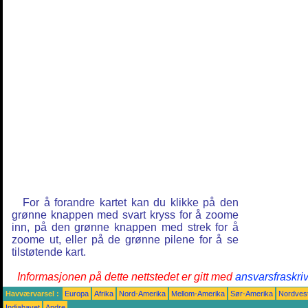
For å forandre kartet kan du klikke på den
grønne knappen med svart kryss for å zoome
inn, på den grønne knappen med strek for å
zoome ut, eller på de grønne pilene for å se
tilstøtende kart.
Informasjonen på dette nettstedet er gitt med
ansvarsfraskri
Havværvarsel :
Europa
Afrika
Nord-Amerika
Mellom-Amerika
Sør-Amerika
Nordvest
Indiahavet
Andre